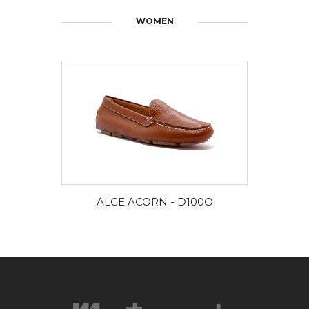
WOMEN
DISCOVER MORE
ALCE ACORN - D100O
ALC