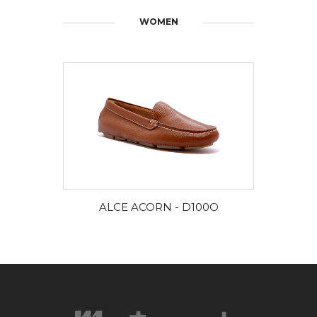
WOMEN
DISCOVER MORE
ALCE ACORN - D100O
ALC