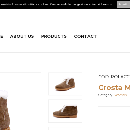
lior servizio il nostro sito utilizza cookies. Continuando la navigazione autorizzi il suo uso.
Accetto
E
ABOUT US
PRODUCTS
CONTACT
COD. POLAC
Crosta 
Category:
Women