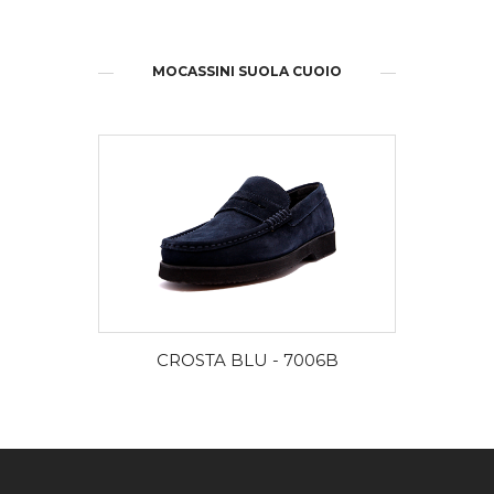
MOCASSINI SUOLA CUOIO
DISCOVER MORE
CROSTA BLU - 7006B
C